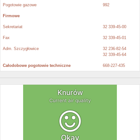
Pogotowie gazowe
992
Firmowe
Sekretariat
32 339-45-00
Fax
32 339-45-01
Adm. Szczygłowice
32 236-82-54
32 339-45-64
Całodobowe pogotowie techniczne
668-227-435