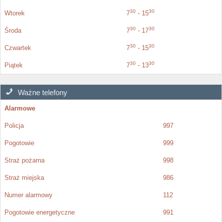
30
30
Wtorek
7
- 15
30
30
Środa
7
- 17
30
30
Czwartek
7
- 15
30
30
Piątek
7
- 13
Ważne telefony
Alarmowe
Policja
997
Pogotowie
999
Straż pożarna
998
Straż miejska
986
Numer alarmowy
112
Pogotowie energetyczne
991