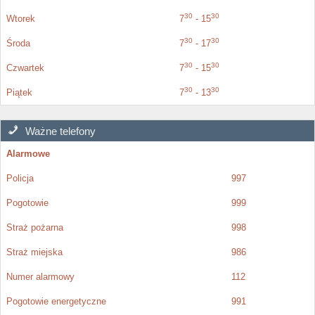
30
30
Wtorek
7
- 15
30
30
Środa
7
- 17
30
30
Czwartek
7
- 15
30
30
Piątek
7
- 13
Ważne telefony
Alarmowe
Policja
997
Pogotowie
999
Straż pożarna
998
Straż miejska
986
Numer alarmowy
112
Pogotowie energetyczne
991