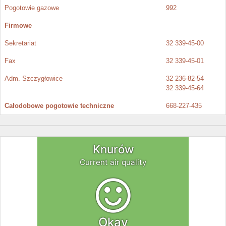
Pogotowie gazowe
992
Firmowe
Sekretariat
32 339-45-00
Fax
32 339-45-01
Adm. Szczygłowice
32 236-82-54
32 339-45-64
Całodobowe pogotowie techniczne
668-227-435