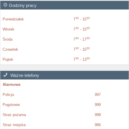
Godziny pracy
30
30
Poniedziałek
7
- 15
30
30
Wtorek
7
- 15
30
30
Środa
7
- 17
30
30
Czwartek
7
- 15
30
30
Piątek
7
- 13
Ważne telefony
Alarmowe
Policja
997
Pogotowie
999
Straż pożarna
998
Straż miejska
986