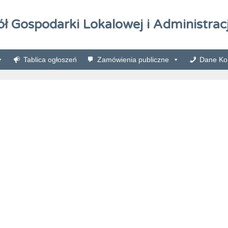
ół Gospodarki Lokalowej i Administracj
Tablica ogłoszeń
Zamówienia publiczne
Dane Kon