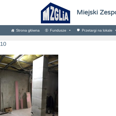
Miejski Zesp
Strona główna
Fundusze
Przetargi na lokale
10