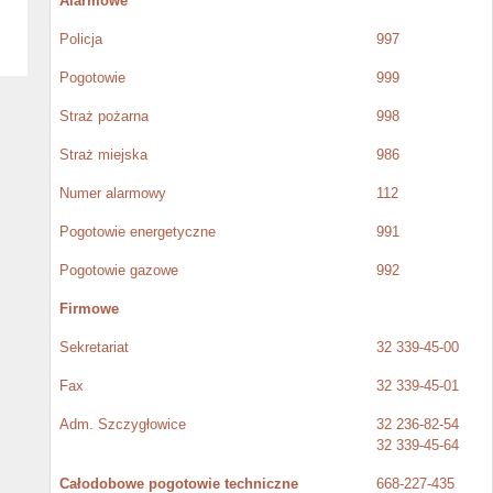
Alarmowe
Policja
997
Pogotowie
999
Straż pożarna
998
Straż miejska
986
Numer alarmowy
112
Pogotowie energetyczne
991
Pogotowie gazowe
992
Firmowe
Sekretariat
32 339-45-00
Fax
32 339-45-01
Adm. Szczygłowice
32 236-82-54
32 339-45-64
Całodobowe pogotowie techniczne
668-227-435