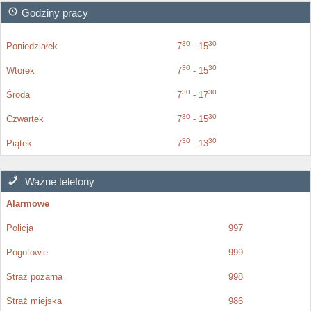
Godziny pracy
30
30
Poniedziałek
7
- 15
30
30
Wtorek
7
- 15
30
30
Środa
7
- 17
30
30
Czwartek
7
- 15
30
30
Piątek
7
- 13
Ważne telefony
Alarmowe
Policja
997
Pogotowie
999
Straż pożarna
998
Straż miejska
986