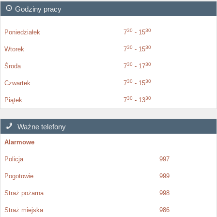
Godziny pracy
30
30
Poniedziałek
7
- 15
30
30
Wtorek
7
- 15
30
30
Środa
7
- 17
30
30
Czwartek
7
- 15
30
30
Piątek
7
- 13
Ważne telefony
Alarmowe
Policja
997
Pogotowie
999
Straż pożarna
998
Straż miejska
986