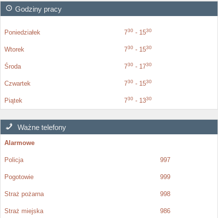
Godziny pracy
30
30
Poniedziałek
7
- 15
30
30
Wtorek
7
- 15
30
30
Środa
7
- 17
30
30
Czwartek
7
- 15
30
30
Piątek
7
- 13
Ważne telefony
Alarmowe
Policja
997
Pogotowie
999
Straż pożarna
998
Straż miejska
986