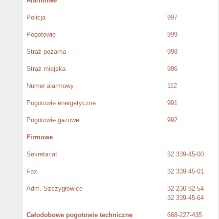
Alarmowe
Policja
997
Pogotowie
999
Straż pożarna
998
Straż miejska
986
Numer alarmowy
112
Pogotowie energetyczne
991
Pogotowie gazowe
992
Firmowe
Sekretariat
32 339-45-00
Fax
32 339-45-01
Adm. Szczygłowice
32 236-82-54
32 339-45-64
Całodobowe pogotowie techniczne
668-227-435