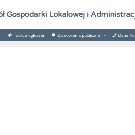
ół Gospodarki Lokalowej i Administracj
Tablica ogłoszeń
Zamówienia publiczne
Dane Kon