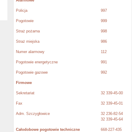
Alarmowe
Policja
997
Pogotowie
999
Straż pożarna
998
Straż miejska
986
Numer alarmowy
112
Pogotowie energetyczne
991
Pogotowie gazowe
992
Firmowe
Sekretariat
32 339-45-00
Fax
32 339-45-01
Adm. Szczygłowice
32 236-82-54
32 339-45-64
Całodobowe pogotowie techniczne
668-227-435