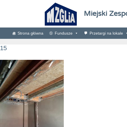
Miejski Zesp
Strona główna
Fundusze
Przetargi na lokale
15