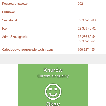
Pogotowie gazowe
992
Firmowe
Sekretariat
32 339-45-00
Fax
32 339-45-01
Adm. Szczygłowice
32 236-82-54
32 339-45-64
Całodobowe pogotowie techniczne
668-227-435