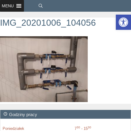
MENU
Ot
IMG_20201006_104056
Godziny pracy
30
30
Poniedziałek
7
- 15