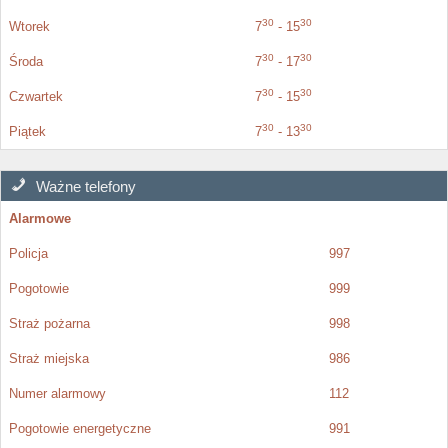
30
30
Wtorek
7
- 15
30
30
Środa
7
- 17
30
30
Czwartek
7
- 15
30
30
Piątek
7
- 13
Ważne telefony
Alarmowe
Policja
997
Pogotowie
999
Straż pożarna
998
Straż miejska
986
Numer alarmowy
112
Pogotowie energetyczne
991