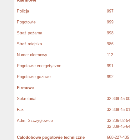
Alarmowe
Policja
997
Pogotowie
999
Straż pożarna
998
Straż miejska
986
Numer alarmowy
112
Pogotowie energetyczne
991
Pogotowie gazowe
992
Firmowe
Sekretariat
32 339-45-00
Fax
32 339-45-01
Adm. Szczygłowice
32 236-82-54
32 339-45-64
Całodobowe pogotowie techniczne
668-227-435