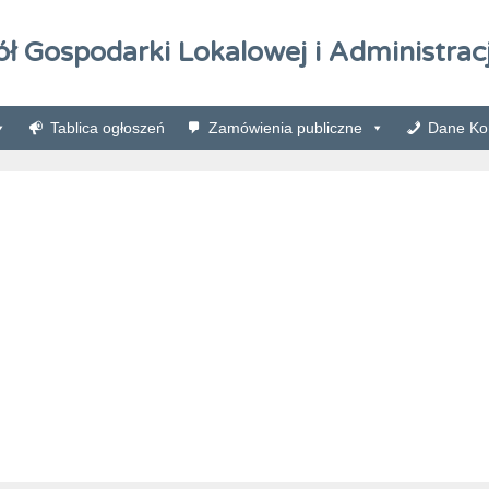
ół Gospodarki Lokalowej i Administracj
Tablica ogłoszeń
Zamówienia publiczne
Dane Kon