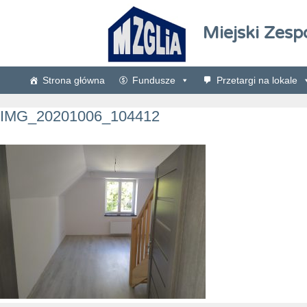
Miejski Zesp
Strona główna
Fundusze
Przetargi na lokale
IMG_20201006_104412