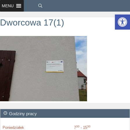
MENU
Ot
Dworcowa 17(1)
Godziny pracy
30
30
Poniedziałek
7
- 15