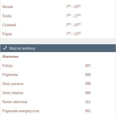
30
30
Wtorek
7
- 15
30
30
Środa
7
- 17
30
30
Czwartek
7
- 15
30
30
Piątek
7
- 13
Ważne telefony
Alarmowe
Policja
997
Pogotowie
999
Straż pożarna
998
Straż miejska
986
Numer alarmowy
112
Pogotowie energetyczne
991