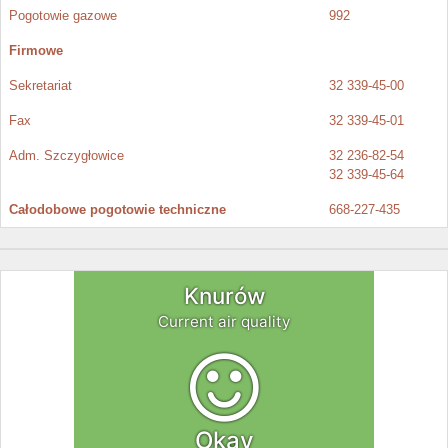
Pogotowie gazowe
992
Firmowe
Sekretariat
32 339-45-00
Fax
32 339-45-01
Adm. Szczygłowice
32 236-82-54
32 339-45-64
Całodobowe pogotowie techniczne
668-227-435