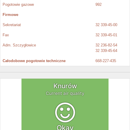
Pogotowie gazowe
992
Firmowe
Sekretariat
32 339-45-00
Fax
32 339-45-01
Adm. Szczygłowice
32 236-82-54
32 339-45-64
Całodobowe pogotowie techniczne
668-227-435