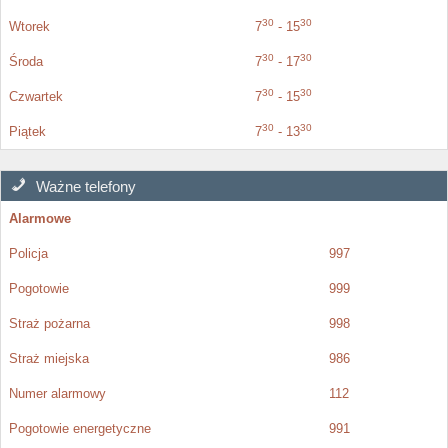
30
30
Wtorek
7
- 15
30
30
Środa
7
- 17
30
30
Czwartek
7
- 15
30
30
Piątek
7
- 13
Ważne telefony
Alarmowe
Policja
997
Pogotowie
999
Straż pożarna
998
Straż miejska
986
Numer alarmowy
112
Pogotowie energetyczne
991