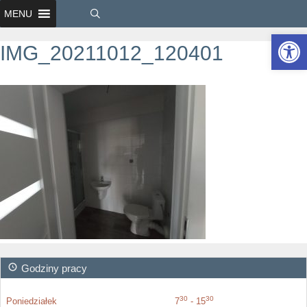
MENU
Ot
IMG_20211012_120401
Godziny pracy
30
30
Poniedziałek
7
- 15