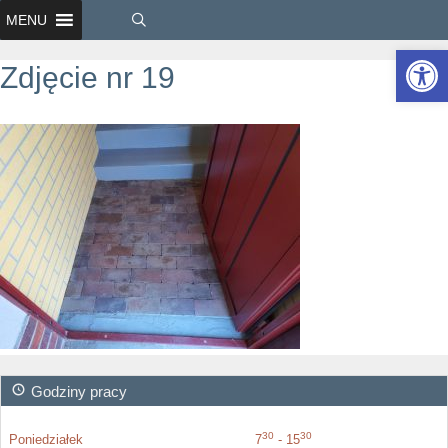
MENU
Ot
Zdjęcie nr 19
Godziny pracy
30
30
Poniedziałek
7
- 15