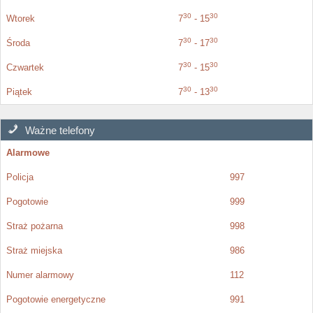
30
30
Wtorek
7
- 15
30
30
Środa
7
- 17
30
30
Czwartek
7
- 15
30
30
Piątek
7
- 13
Ważne telefony
Alarmowe
Policja
997
Pogotowie
999
Straż pożarna
998
Straż miejska
986
Numer alarmowy
112
Pogotowie energetyczne
991