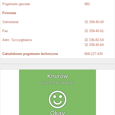
Pogotowie gazowe
992
Firmowe
Sekretariat
32 339-45-00
Fax
32 339-45-01
Adm. Szczygłowice
32 236-82-54
32 339-45-64
Całodobowe pogotowie techniczne
668-227-435