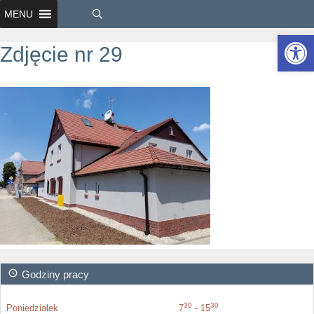
MENU
Ot
Zdjęcie nr 29
Godziny pracy
30
30
Poniedziałek
7
- 15