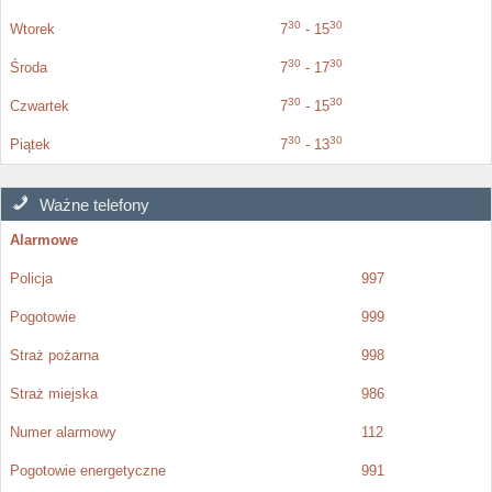
30
30
Wtorek
7
- 15
30
30
Środa
7
- 17
30
30
Czwartek
7
- 15
30
30
Piątek
7
- 13
Ważne telefony
Alarmowe
Policja
997
Pogotowie
999
Straż pożarna
998
Straż miejska
986
Numer alarmowy
112
Pogotowie energetyczne
991