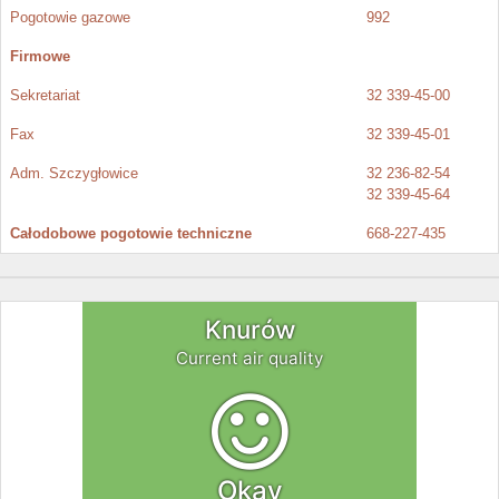
Pogotowie gazowe
992
Firmowe
Sekretariat
32 339-45-00
Fax
32 339-45-01
Adm. Szczygłowice
32 236-82-54
32 339-45-64
Całodobowe pogotowie techniczne
668-227-435