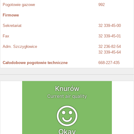
Pogotowie gazowe
992
Firmowe
Sekretariat
32 339-45-00
Fax
32 339-45-01
Adm. Szczygłowice
32 236-82-54
32 339-45-64
Całodobowe pogotowie techniczne
668-227-435