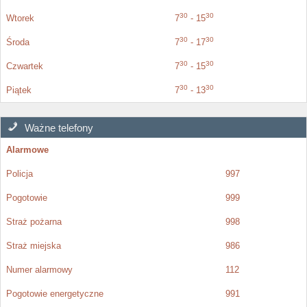
30
30
Wtorek
7
- 15
30
30
Środa
7
- 17
30
30
Czwartek
7
- 15
30
30
Piątek
7
- 13
Ważne telefony
Alarmowe
Policja
997
Pogotowie
999
Straż pożarna
998
Straż miejska
986
Numer alarmowy
112
Pogotowie energetyczne
991