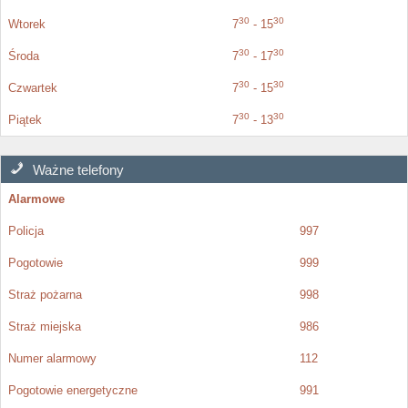
30
30
Wtorek
7
- 15
30
30
Środa
7
- 17
30
30
Czwartek
7
- 15
30
30
Piątek
7
- 13
Ważne telefony
Alarmowe
Policja
997
Pogotowie
999
Straż pożarna
998
Straż miejska
986
Numer alarmowy
112
Pogotowie energetyczne
991