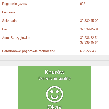
Pogotowie gazowe
992
Firmowe
Sekretariat
32 339-45-00
Fax
32 339-45-01
Adm. Szczygłowice
32 236-82-54
32 339-45-64
Całodobowe pogotowie techniczne
668-227-435