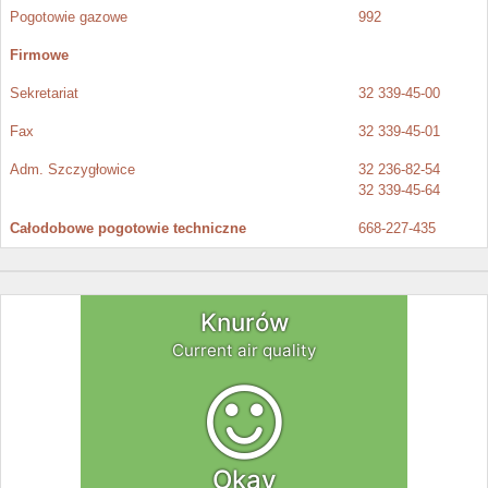
Pogotowie gazowe
992
Firmowe
Sekretariat
32 339-45-00
Fax
32 339-45-01
Adm. Szczygłowice
32 236-82-54
32 339-45-64
Całodobowe pogotowie techniczne
668-227-435