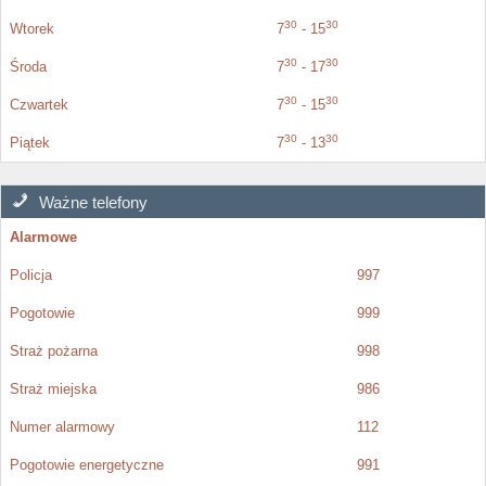
30
30
Wtorek
7
- 15
30
30
Środa
7
- 17
30
30
Czwartek
7
- 15
30
30
Piątek
7
- 13
Ważne telefony
Alarmowe
Policja
997
Pogotowie
999
Straż pożarna
998
Straż miejska
986
Numer alarmowy
112
Pogotowie energetyczne
991