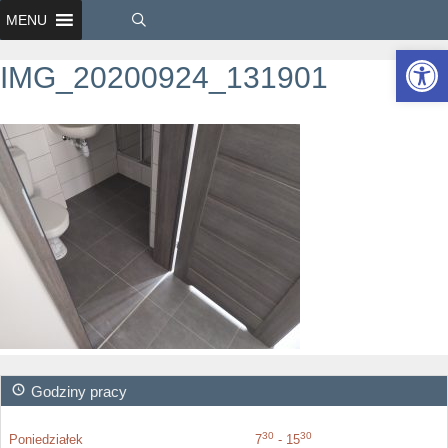
MENU
Ot
IMG_20200924_131901
Godziny pracy
30
30
Poniedziałek
7
- 15