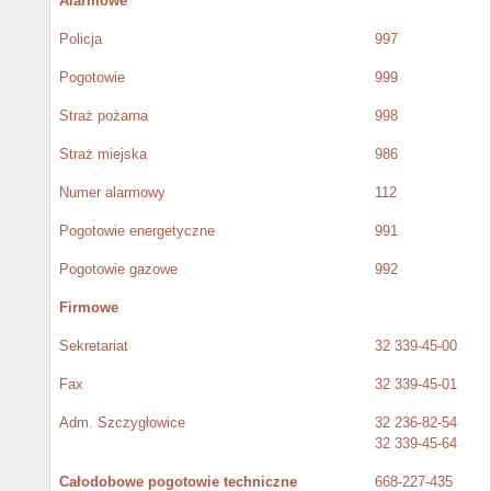
Alarmowe
Policja
997
Pogotowie
999
Straż pożarna
998
Straż miejska
986
Numer alarmowy
112
Pogotowie energetyczne
991
Pogotowie gazowe
992
Firmowe
Sekretariat
32 339-45-00
Fax
32 339-45-01
Adm. Szczygłowice
32 236-82-54
32 339-45-64
Całodobowe pogotowie techniczne
668-227-435