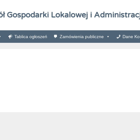
ół Gospodarki Lokalowej i Administracj
Tablica ogłoszeń
Zamówienia publiczne
Dane Kon