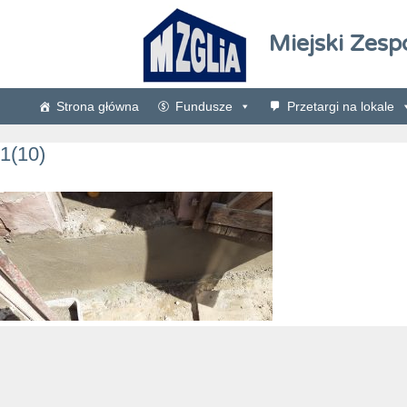
Miejski Zesp
Strona główna
Fundusze
Przetargi na lokale
1(10)