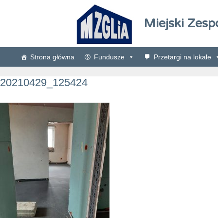
Miejski Zesp
Strona główna
Fundusze
Przetargi na lokale
20210429_125424