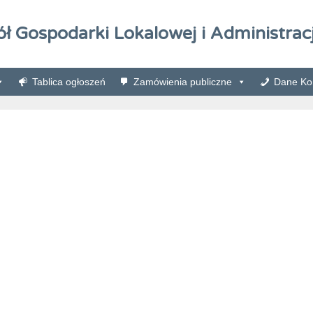
ół Gospodarki Lokalowej i Administracj
Tablica ogłoszeń
Zamówienia publiczne
Dane Kon