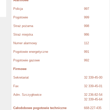
Alarmowe
Policja
997
Pogotowie
999
Straż pożarna
998
Straż miejska
986
Numer alarmowy
112
Pogotowie energetyczne
991
Pogotowie gazowe
992
Firmowe
Sekretariat
32 339-45-00
Fax
32 339-45-01
Adm. Szczygłowice
32 236-82-54
32 339-45-64
Całodobowe pogotowie techniczne
668-227-435