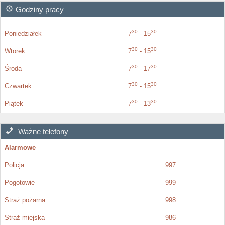
Godziny pracy
30
30
Poniedziałek
7
- 15
30
30
Wtorek
7
- 15
30
30
Środa
7
- 17
30
30
Czwartek
7
- 15
30
30
Piątek
7
- 13
Ważne telefony
Alarmowe
Policja
997
Pogotowie
999
Straż pożarna
998
Straż miejska
986