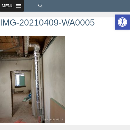
MENU
Ot
IMG-20210409-WA0005