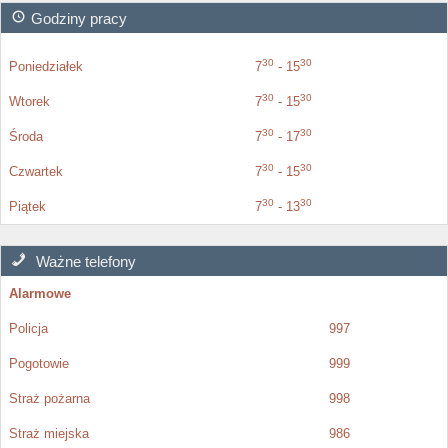
Godziny pracy
30
30
Poniedziałek
7
- 15
30
30
Wtorek
7
- 15
30
30
Środa
7
- 17
30
30
Czwartek
7
- 15
30
30
Piątek
7
- 13
Ważne telefony
Alarmowe
Policja
997
Pogotowie
999
Straż pożarna
998
Straż miejska
986