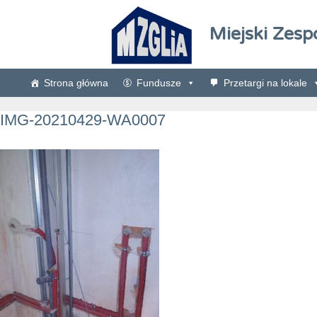
Miejski Zesp
Strona główna
Fundusze
Przetargi na lokale
IMG-20210429-WA0007