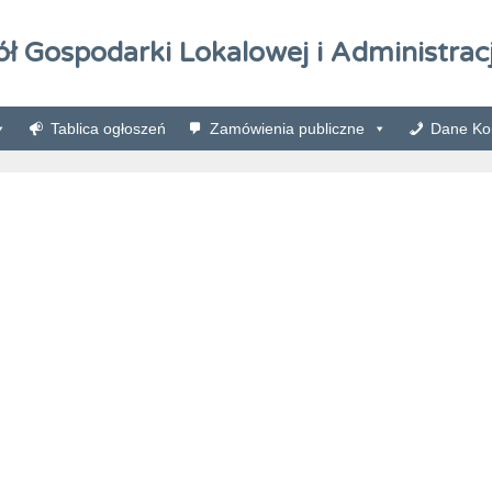
ół Gospodarki Lokalowej i Administracj
Tablica ogłoszeń
Zamówienia publiczne
Dane Kon