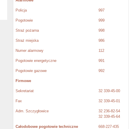
Alarmowe
Policja
997
Pogotowie
999
Straż pożarna
998
Straż miejska
986
Numer alarmowy
112
Pogotowie energetyczne
991
Pogotowie gazowe
992
Firmowe
Sekretariat
32 339-45-00
Fax
32 339-45-01
Adm. Szczygłowice
32 236-82-54
32 339-45-64
Całodobowe pogotowie techniczne
668-227-435