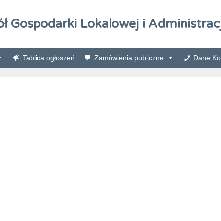
ół Gospodarki Lokalowej i Administracj
Tablica ogłoszeń
Zamówienia publiczne
Dane Kon