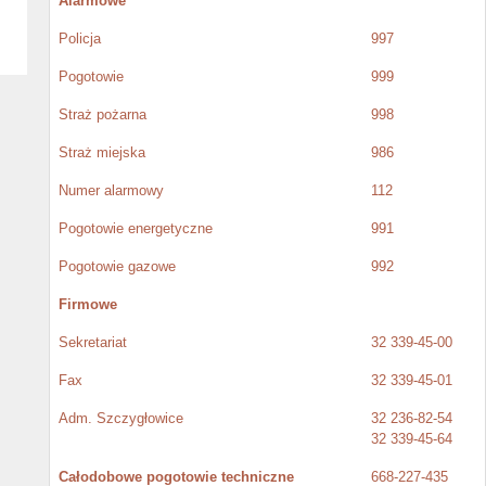
Alarmowe
Policja
997
Pogotowie
999
Straż pożarna
998
Straż miejska
986
Numer alarmowy
112
Pogotowie energetyczne
991
Pogotowie gazowe
992
Firmowe
Sekretariat
32 339-45-00
Fax
32 339-45-01
Adm. Szczygłowice
32 236-82-54
32 339-45-64
Całodobowe pogotowie techniczne
668-227-435