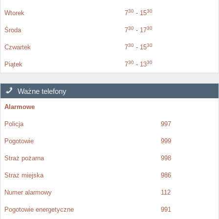
30
30
Wtorek
7
- 15
30
30
Środa
7
- 17
30
30
Czwartek
7
- 15
30
30
Piątek
7
- 13
Ważne telefony
Alarmowe
Policja
997
Pogotowie
999
Straż pożarna
998
Straż miejska
986
Numer alarmowy
112
Pogotowie energetyczne
991