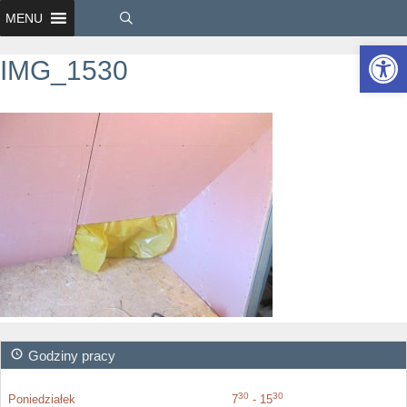
MENU
Ot
IMG_1530
Godziny pracy
30
30
Poniedziałek
7
- 15