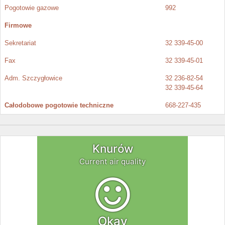
Pogotowie gazowe
992
Firmowe
Sekretariat
32 339-45-00
Fax
32 339-45-01
Adm. Szczygłowice
32 236-82-54
32 339-45-64
Całodobowe pogotowie techniczne
668-227-435