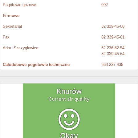
Pogotowie gazowe
992
Firmowe
Sekretariat
32 339-45-00
Fax
32 339-45-01
Adm. Szczygłowice
32 236-82-54
32 339-45-64
Całodobowe pogotowie techniczne
668-227-435