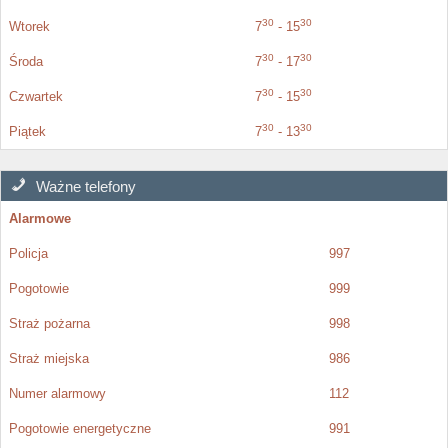
30
30
Wtorek
7
- 15
30
30
Środa
7
- 17
30
30
Czwartek
7
- 15
30
30
Piątek
7
- 13
Ważne telefony
Alarmowe
Policja
997
Pogotowie
999
Straż pożarna
998
Straż miejska
986
Numer alarmowy
112
Pogotowie energetyczne
991