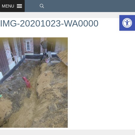
MENU
Ot
IMG-20201023-WA0000