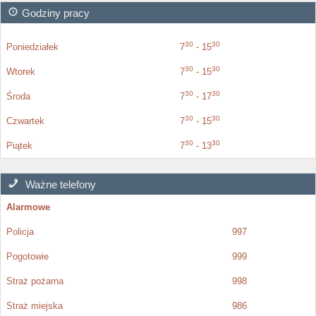
Godziny pracy
30
30
Poniedziałek
7
- 15
30
30
Wtorek
7
- 15
30
30
Środa
7
- 17
30
30
Czwartek
7
- 15
30
30
Piątek
7
- 13
Ważne telefony
Alarmowe
Policja
997
Pogotowie
999
Straż pożarna
998
Straż miejska
986