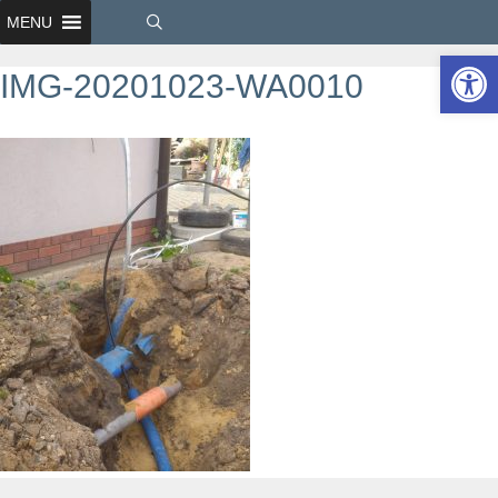
MENU
Ot
IMG-20201023-WA0010