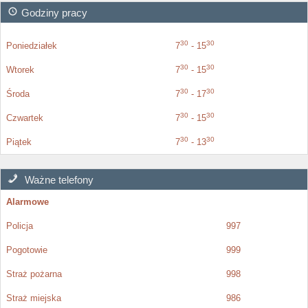
Godziny pracy
30
30
Poniedziałek
7
- 15
30
30
Wtorek
7
- 15
30
30
Środa
7
- 17
30
30
Czwartek
7
- 15
30
30
Piątek
7
- 13
Ważne telefony
Alarmowe
Policja
997
Pogotowie
999
Straż pożarna
998
Straż miejska
986