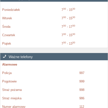
30
30
Poniedziałek
7
- 15
30
30
Wtorek
7
- 15
30
30
Środa
7
- 17
30
30
Czwartek
7
- 15
30
30
Piątek
7
- 13
Ważne telefony
Alarmowe
Policja
997
Pogotowie
999
Straż pożarna
998
Straż miejska
986
Numer alarmowy
112