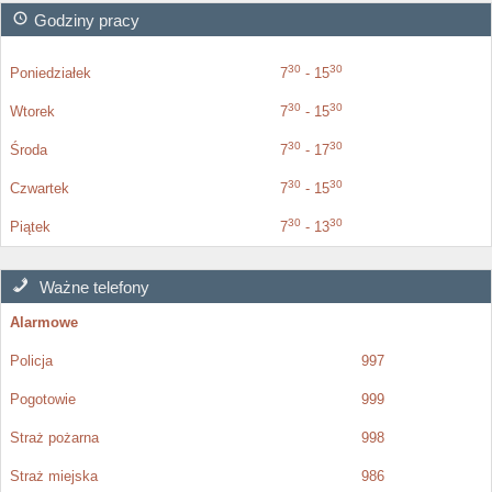
Godziny pracy
30
30
Poniedziałek
7
- 15
30
30
Wtorek
7
- 15
30
30
Środa
7
- 17
30
30
Czwartek
7
- 15
30
30
Piątek
7
- 13
Ważne telefony
Alarmowe
Policja
997
Pogotowie
999
Straż pożarna
998
Straż miejska
986