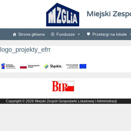
Miejski Zesp
Strona główna
Fundusze
Przetargi na lokale
logo_projekty_efrr
Copyright © 2026 Miejski Zespół Gospodarki Lokalowej i Administracji