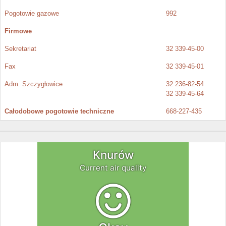
Pogotowie gazowe
992
Firmowe
Sekretariat
32 339-45-00
Fax
32 339-45-01
Adm. Szczygłowice
32 236-82-54
32 339-45-64
Całodobowe pogotowie techniczne
668-227-435