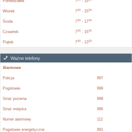
Poniedziałek
7
- 15
30
30
Wtorek
7
- 15
30
30
Środa
7
- 17
30
30
Czwartek
7
- 15
30
30
Piątek
7
- 13
Ważne telefony
Alarmowe
Policja
997
Pogotowie
999
Straż pożarna
998
Straż miejska
986
Numer alarmowy
112
Pogotowie energetyczne
991