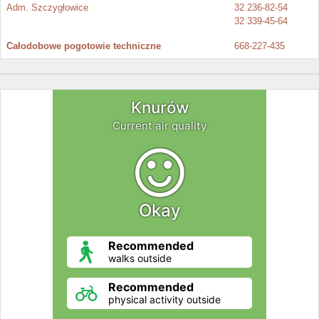
Adm. Szczygłowice
32 236-82-54
32 339-45-64
Całodobowe pogotowie techniczne
668-227-435