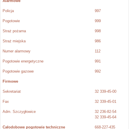
Alarmowe
Policja
997
Pogotowie
999
Straż pożarna
998
Straż miejska
986
Numer alarmowy
112
Pogotowie energetyczne
991
Pogotowie gazowe
992
Firmowe
Sekretariat
32 339-45-00
Fax
32 339-45-01
Adm. Szczygłowice
32 236-82-54
32 339-45-64
Całodobowe pogotowie techniczne
668-227-435