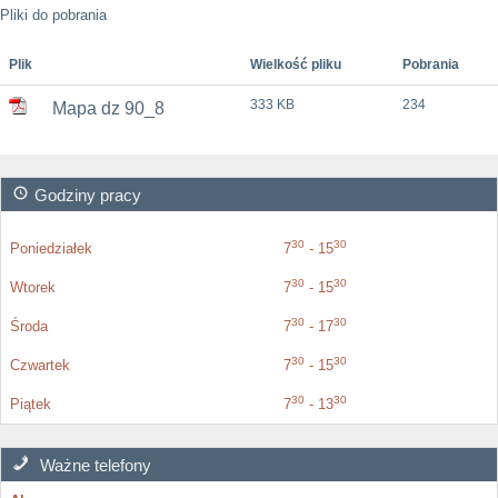
Pliki do pobrania
Plik
Wielkość pliku
Pobrania
333 KB
234
Mapa dz 90_8
Godziny pracy
30
30
Poniedziałek
7
- 15
30
30
Wtorek
7
- 15
30
30
Środa
7
- 17
30
30
Czwartek
7
- 15
30
30
Piątek
7
- 13
Ważne telefony