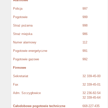
Alarmowe
Policja
997
Pogotowie
999
Straż pożarna
998
Straż miejska
986
Numer alarmowy
112
Pogotowie energetyczne
991
Pogotowie gazowe
992
Firmowe
Sekretariat
32 339-45-00
Fax
32 339-45-01
Adm. Szczygłowice
32 236-82-54
32 339-45-64
Całodobowe pogotowie techniczne
668-227-435