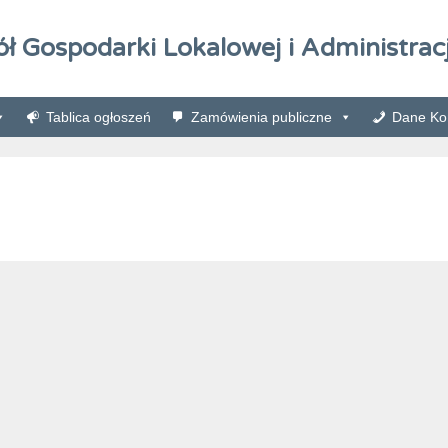
ół Gospodarki Lokalowej i Administracj
Tablica ogłoszeń
Zamówienia publiczne
Dane Kon