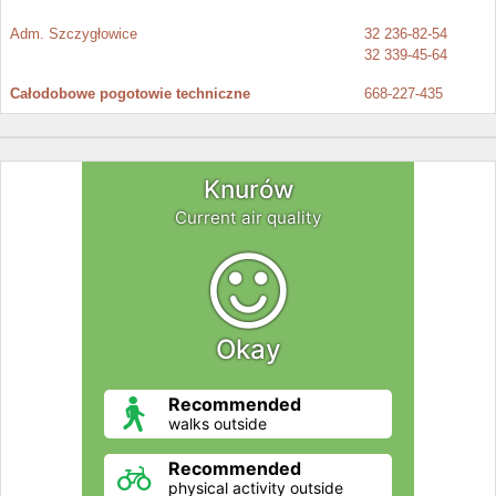
Adm. Szczygłowice
32 236-82-54
32 339-45-64
Całodobowe pogotowie techniczne
668-227-435