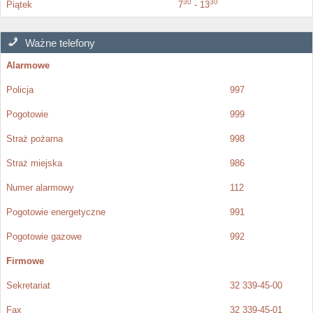
30
30
Piątek
7
- 13
Ważne telefony
Alarmowe
Policja
997
Pogotowie
999
Straż pożarna
998
Straż miejska
986
Numer alarmowy
112
Pogotowie energetyczne
991
Pogotowie gazowe
992
Firmowe
Sekretariat
32 339-45-00
Fax
32 339-45-01