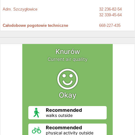
Adm. Szczygłowice
32 236-82-54
32 339-45-64
Całodobowe pogotowie techniczne
668-227-435