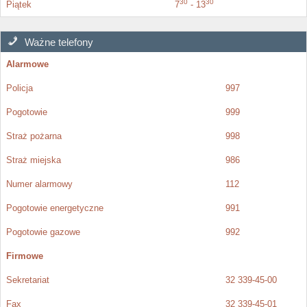
30
30
Piątek
7
- 13
Ważne telefony
Alarmowe
Policja
997
Pogotowie
999
Straż pożarna
998
Straż miejska
986
Numer alarmowy
112
Pogotowie energetyczne
991
Pogotowie gazowe
992
Firmowe
Sekretariat
32 339-45-00
Fax
32 339-45-01