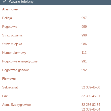
Ważne telefony
Alarmowe
Policja
997
Pogotowie
999
Straż pożarna
998
Straż miejska
986
Numer alarmowy
112
Pogotowie energetyczne
991
Pogotowie gazowe
992
Firmowe
Sekretariat
32 339-45-00
Fax
32 339-45-01
Adm. Szczygłowice
32 236-82-54
32 339-45-64