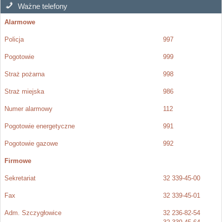
Ważne telefony
Alarmowe
Policja
997
Pogotowie
999
Straż pożarna
998
Straż miejska
986
Numer alarmowy
112
Pogotowie energetyczne
991
Pogotowie gazowe
992
Firmowe
Sekretariat
32 339-45-00
Fax
32 339-45-01
Adm. Szczygłowice
32 236-82-54