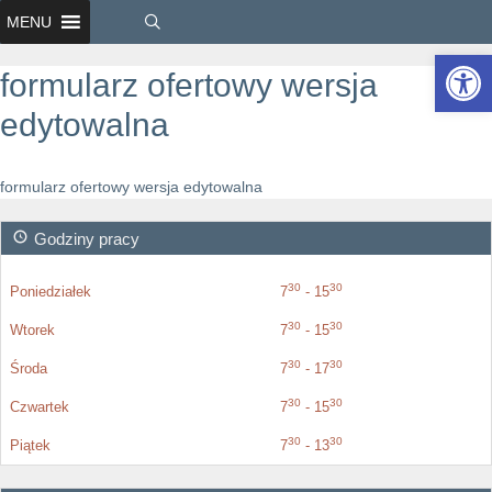
MENU
Ot
formularz ofertowy wersja
edytowalna
formularz ofertowy wersja edytowalna
Godziny pracy
30
30
Poniedziałek
7
- 15
30
30
Wtorek
7
- 15
30
30
Środa
7
- 17
30
30
Czwartek
7
- 15
30
30
Piątek
7
- 13