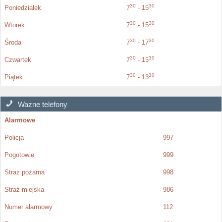
30
30
Poniedziałek
7
- 15
30
30
Wtorek
7
- 15
30
30
Środa
7
- 17
30
30
Czwartek
7
- 15
30
30
Piątek
7
- 13
Ważne telefony
Alarmowe
Policja
997
Pogotowie
999
Straż pożarna
998
Straż miejska
986
Numer alarmowy
112